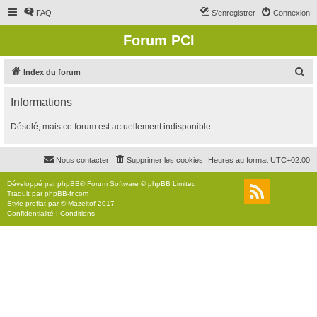
FAQ
S’enregistrer
Connexion
Forum PCI
R
Index du forum
e
Informations
c
h
Désolé, mais ce forum est actuellement indisponible.
e
r
Nous contacter
Supprimer les cookies
Heures au format
UTC+02:00
c
Développé par
phpBB
® Forum Software © phpBB Limited
h
Traduit par
phpBB-fr.com
Style
proflat
par ©
Mazeltof
2017
e
Confidentialité
|
Conditions
r