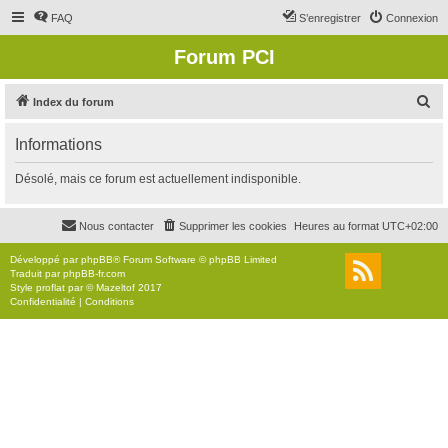
FAQ
S’enregistrer
Connexion
Forum PCI
R
Index du forum
e
Informations
c
h
Désolé, mais ce forum est actuellement indisponible.
e
r
Nous contacter
Supprimer les cookies
Heures au format
UTC+02:00
c
Développé par
phpBB
® Forum Software © phpBB Limited
h
Traduit par
phpBB-fr.com
Style
proflat
par ©
Mazeltof
2017
e
Confidentialité
|
Conditions
r