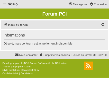
FAQ
S’enregistrer
Connexion
Forum PCI
R
Index du forum
e
Informations
c
h
Désolé, mais ce forum est actuellement indisponible.
e
r
Nous contacter
Supprimer les cookies
Heures au format
UTC+02:00
c
Développé par
phpBB
® Forum Software © phpBB Limited
h
Traduit par
phpBB-fr.com
Style
proflat
par ©
Mazeltof
2017
e
Confidentialité
|
Conditions
r