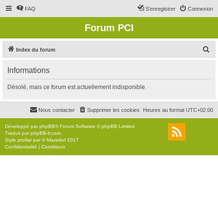
FAQ
S’enregistrer
Connexion
Forum PCI
R
Index du forum
e
Informations
c
h
Désolé, mais ce forum est actuellement indisponible.
e
r
Nous contacter
Supprimer les cookies
Heures au format
UTC+02:00
c
Développé par
phpBB
® Forum Software © phpBB Limited
h
Traduit par
phpBB-fr.com
Style
proflat
par ©
Mazeltof
2017
e
Confidentialité
|
Conditions
r