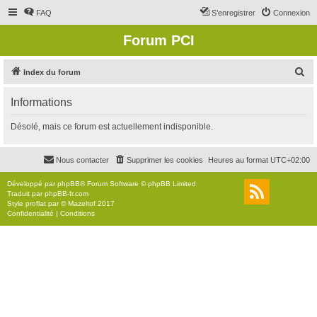
FAQ
S’enregistrer
Connexion
Forum PCI
R
Index du forum
e
Informations
c
h
Désolé, mais ce forum est actuellement indisponible.
e
r
Nous contacter
Supprimer les cookies
Heures au format
UTC+02:00
c
Développé par
phpBB
® Forum Software © phpBB Limited
h
Traduit par
phpBB-fr.com
Style
proflat
par ©
Mazeltof
2017
e
Confidentialité
|
Conditions
r