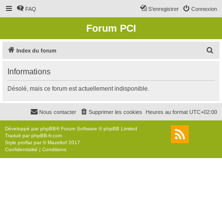
FAQ
S’enregistrer
Connexion
Forum PCI
R
Index du forum
e
Informations
c
h
Désolé, mais ce forum est actuellement indisponible.
e
r
Nous contacter
Supprimer les cookies
Heures au format
UTC+02:00
c
Développé par
phpBB
® Forum Software © phpBB Limited
h
Traduit par
phpBB-fr.com
Style
proflat
par ©
Mazeltof
2017
e
Confidentialité
|
Conditions
r