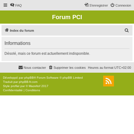
FAQ
S’enregistrer
Connexion
Forum PCI
R
Index du forum
e
Informations
c
h
Désolé, mais ce forum est actuellement indisponible.
e
r
Nous contacter
Supprimer les cookies
Heures au format
UTC+02:00
c
Développé par
phpBB
® Forum Software © phpBB Limited
h
Traduit par
phpBB-fr.com
Style
proflat
par ©
Mazeltof
2017
e
Confidentialité
|
Conditions
r