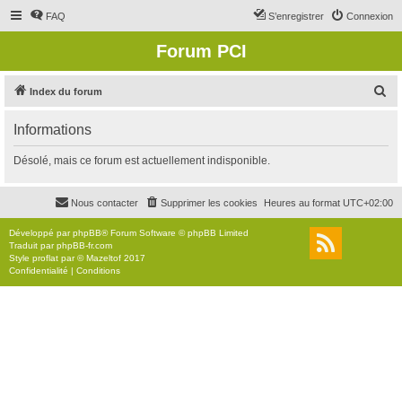
FAQ
S’enregistrer
Connexion
Forum PCI
R
Index du forum
e
Informations
c
h
Désolé, mais ce forum est actuellement indisponible.
e
r
Nous contacter
Supprimer les cookies
Heures au format
UTC+02:00
c
Développé par
phpBB
® Forum Software © phpBB Limited
h
Traduit par
phpBB-fr.com
Style
proflat
par ©
Mazeltof
2017
e
Confidentialité
|
Conditions
r