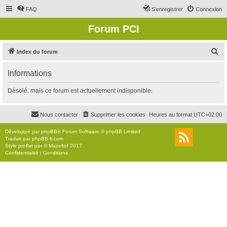
FAQ
S’enregistrer
Connexion
Forum PCI
R
Index du forum
e
Informations
c
h
Désolé, mais ce forum est actuellement indisponible.
e
r
Nous contacter
Supprimer les cookies
Heures au format
UTC+02:00
c
Développé par
phpBB
® Forum Software © phpBB Limited
h
Traduit par
phpBB-fr.com
Style
proflat
par ©
Mazeltof
2017
e
Confidentialité
|
Conditions
r