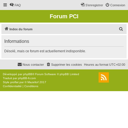
FAQ
S’enregistrer
Connexion
Forum PCI
R
Index du forum
e
Informations
c
h
Désolé, mais ce forum est actuellement indisponible.
e
r
Nous contacter
Supprimer les cookies
Heures au format
UTC+02:00
c
Développé par
phpBB
® Forum Software © phpBB Limited
h
Traduit par
phpBB-fr.com
Style
proflat
par ©
Mazeltof
2017
e
Confidentialité
|
Conditions
r