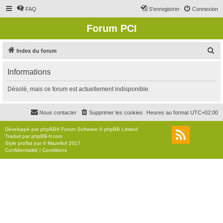
FAQ
S’enregistrer
Connexion
Forum PCI
R
Index du forum
e
Informations
c
h
Désolé, mais ce forum est actuellement indisponible.
e
r
Nous contacter
Supprimer les cookies
Heures au format
UTC+02:00
c
Développé par
phpBB
® Forum Software © phpBB Limited
h
Traduit par
phpBB-fr.com
Style
proflat
par ©
Mazeltof
2017
e
Confidentialité
|
Conditions
r