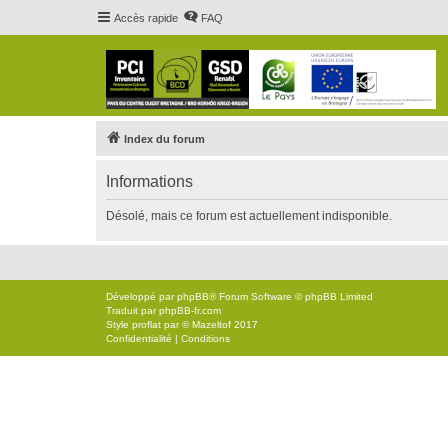
Accès rapide
FAQ
Index du forum
Informations
Désolé, mais ce forum est actuellement indisponible.
Développé par
phpBB
® Forum Software © phpBB Limited
Traduit par
phpBB-fr.com
Style
proflat
par ©
Mazeltof
2017
Confidentialité
|
Conditions