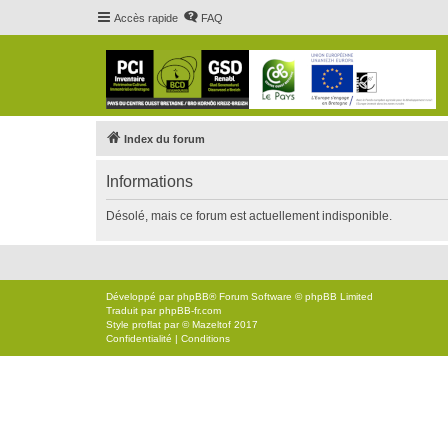
Accès rapide
FAQ
Index du forum
Informations
Désolé, mais ce forum est actuellement indisponible.
Développé par
phpBB
® Forum Software © phpBB Limited
Traduit par
phpBB-fr.com
Style
proflat
par ©
Mazeltof
2017
Confidentialité
|
Conditions