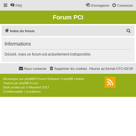
FAQ
S’enregistrer
Connexion
Forum PCI
R
Index du forum
e
Informations
c
h
Désolé, mais ce forum est actuellement indisponible.
e
r
Nous contacter
Supprimer les cookies
Heures au format
UTC+02:00
c
Développé par
phpBB
® Forum Software © phpBB Limited
h
Traduit par
phpBB-fr.com
Style
proflat
par ©
Mazeltof
2017
e
Confidentialité
|
Conditions
r