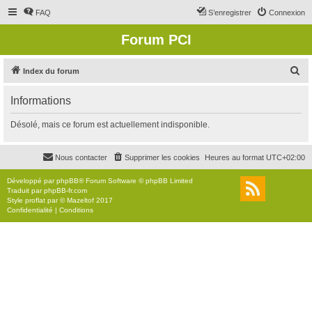
FAQ
S’enregistrer
Connexion
Forum PCI
R
Index du forum
e
Informations
c
h
Désolé, mais ce forum est actuellement indisponible.
e
r
Nous contacter
Supprimer les cookies
Heures au format
UTC+02:00
c
Développé par
phpBB
® Forum Software © phpBB Limited
h
Traduit par
phpBB-fr.com
Style
proflat
par ©
Mazeltof
2017
e
Confidentialité
|
Conditions
r