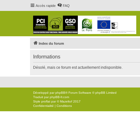
Accès rapide
FAQ
Index du forum
Informations
Désolé, mais ce forum est actuellement indisponible.
Développé par
phpBB
® Forum Software © phpBB Limited
Traduit par
phpBB-fr.com
Style
proflat
par ©
Mazeltof
2017
Confidentialité
|
Conditions