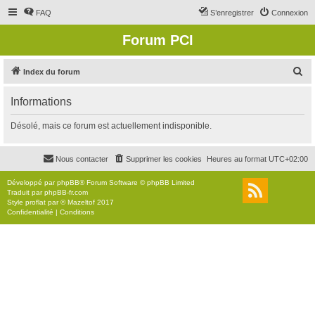
FAQ
S’enregistrer
Connexion
Forum PCI
R
Index du forum
e
Informations
c
h
Désolé, mais ce forum est actuellement indisponible.
e
r
Nous contacter
Supprimer les cookies
Heures au format
UTC+02:00
c
Développé par
phpBB
® Forum Software © phpBB Limited
h
Traduit par
phpBB-fr.com
Style
proflat
par ©
Mazeltof
2017
e
Confidentialité
|
Conditions
r