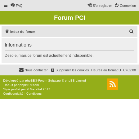
FAQ
S’enregistrer
Connexion
Forum PCI
R
Index du forum
e
Informations
c
h
Désolé, mais ce forum est actuellement indisponible.
e
r
Nous contacter
Supprimer les cookies
Heures au format
UTC+02:00
c
Développé par
phpBB
® Forum Software © phpBB Limited
h
Traduit par
phpBB-fr.com
Style
proflat
par ©
Mazeltof
2017
e
Confidentialité
|
Conditions
r