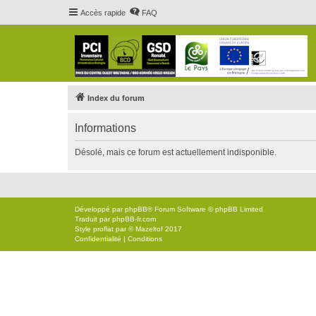
Accès rapide
FAQ
Index du forum
Informations
Désolé, mais ce forum est actuellement indisponible.
Développé par
phpBB
® Forum Software © phpBB Limited
Traduit par
phpBB-fr.com
Style
proflat
par ©
Mazeltof
2017
Confidentialité
|
Conditions