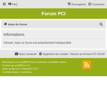
FAQ
S’enregistrer
Connexion
Forum PCI
R
Index du forum
e
Informations
c
h
Désolé, mais ce forum est actuellement indisponible.
e
r
Nous contacter
Supprimer les cookies
Heures au format
UTC+02:00
c
Développé par
phpBB
® Forum Software © phpBB Limited
h
Traduit par
phpBB-fr.com
Style
proflat
par ©
Mazeltof
2017
e
Confidentialité
|
Conditions
r