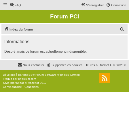
FAQ
S’enregistrer
Connexion
Forum PCI
R
Index du forum
e
Informations
c
h
Désolé, mais ce forum est actuellement indisponible.
e
r
Nous contacter
Supprimer les cookies
Heures au format
UTC+02:00
c
Développé par
phpBB
® Forum Software © phpBB Limited
h
Traduit par
phpBB-fr.com
Style
proflat
par ©
Mazeltof
2017
e
Confidentialité
|
Conditions
r