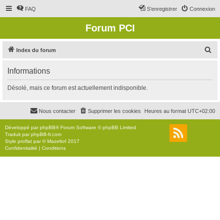
FAQ
S’enregistrer
Connexion
Forum PCI
R
Index du forum
e
Informations
c
h
Désolé, mais ce forum est actuellement indisponible.
e
r
Nous contacter
Supprimer les cookies
Heures au format
UTC+02:00
c
Développé par
phpBB
® Forum Software © phpBB Limited
h
Traduit par
phpBB-fr.com
Style
proflat
par ©
Mazeltof
2017
e
Confidentialité
|
Conditions
r