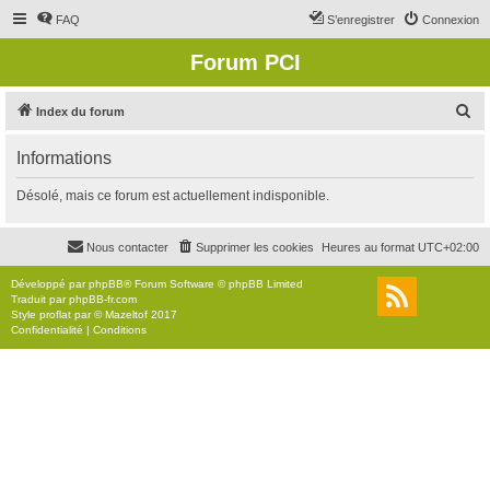
FAQ
S’enregistrer
Connexion
Forum PCI
R
Index du forum
e
Informations
c
h
Désolé, mais ce forum est actuellement indisponible.
e
r
Nous contacter
Supprimer les cookies
Heures au format
UTC+02:00
c
Développé par
phpBB
® Forum Software © phpBB Limited
h
Traduit par
phpBB-fr.com
Style
proflat
par ©
Mazeltof
2017
e
Confidentialité
|
Conditions
r