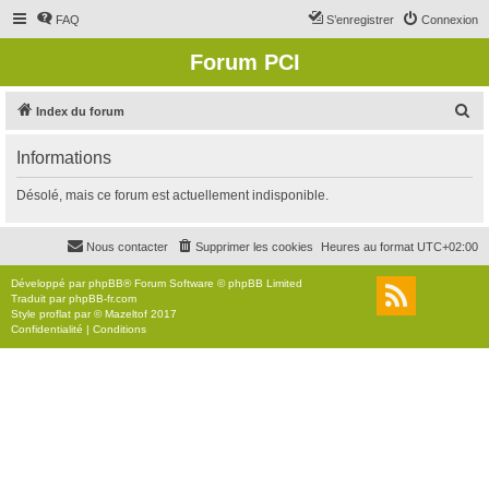
FAQ
S’enregistrer
Connexion
Forum PCI
R
Index du forum
e
Informations
c
h
Désolé, mais ce forum est actuellement indisponible.
e
r
Nous contacter
Supprimer les cookies
Heures au format
UTC+02:00
c
Développé par
phpBB
® Forum Software © phpBB Limited
h
Traduit par
phpBB-fr.com
Style
proflat
par ©
Mazeltof
2017
e
Confidentialité
|
Conditions
r