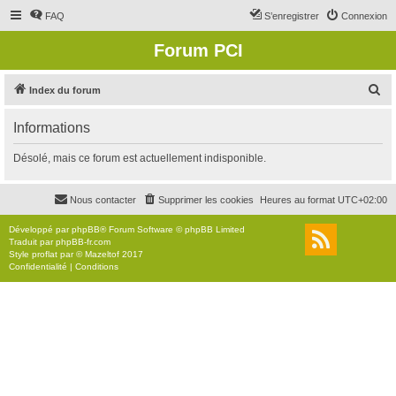
FAQ
S’enregistrer
Connexion
Forum PCI
R
Index du forum
e
Informations
c
h
Désolé, mais ce forum est actuellement indisponible.
e
r
Nous contacter
Supprimer les cookies
Heures au format
UTC+02:00
c
Développé par
phpBB
® Forum Software © phpBB Limited
h
Traduit par
phpBB-fr.com
Style
proflat
par ©
Mazeltof
2017
e
Confidentialité
|
Conditions
r