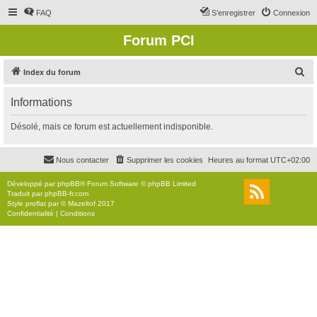
FAQ
S’enregistrer
Connexion
Forum PCI
R
Index du forum
e
Informations
c
h
Désolé, mais ce forum est actuellement indisponible.
e
r
Nous contacter
Supprimer les cookies
Heures au format
UTC+02:00
c
Développé par
phpBB
® Forum Software © phpBB Limited
h
Traduit par
phpBB-fr.com
Style
proflat
par ©
Mazeltof
2017
e
Confidentialité
|
Conditions
r