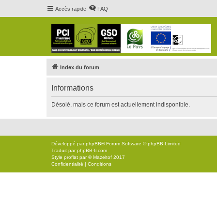
Accès rapide
FAQ
Index du forum
Informations
Désolé, mais ce forum est actuellement indisponible.
Développé par
phpBB
® Forum Software © phpBB Limited
Traduit par
phpBB-fr.com
Style
proflat
par ©
Mazeltof
2017
Confidentialité
|
Conditions