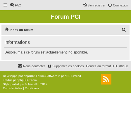
FAQ
S’enregistrer
Connexion
Forum PCI
R
Index du forum
e
Informations
c
h
Désolé, mais ce forum est actuellement indisponible.
e
r
Nous contacter
Supprimer les cookies
Heures au format
UTC+02:00
c
Développé par
phpBB
® Forum Software © phpBB Limited
h
Traduit par
phpBB-fr.com
Style
proflat
par ©
Mazeltof
2017
e
Confidentialité
|
Conditions
r