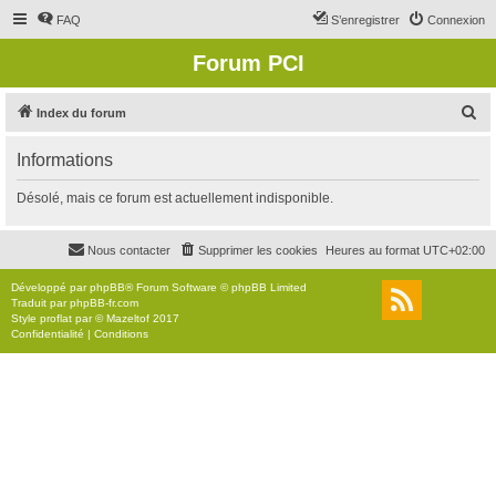
FAQ
S’enregistrer
Connexion
Forum PCI
R
Index du forum
e
Informations
c
h
Désolé, mais ce forum est actuellement indisponible.
e
r
Nous contacter
Supprimer les cookies
Heures au format
UTC+02:00
c
Développé par
phpBB
® Forum Software © phpBB Limited
h
Traduit par
phpBB-fr.com
Style
proflat
par ©
Mazeltof
2017
e
Confidentialité
|
Conditions
r