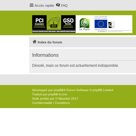
Accès rapide
FAQ
Index du forum
Informations
Désolé, mais ce forum est actuellement indisponible.
Développé par
phpBB
® Forum Software © phpBB Limited
Traduit par
phpBB-fr.com
Style
proflat
par ©
Mazeltof
2017
Confidentialité
|
Conditions