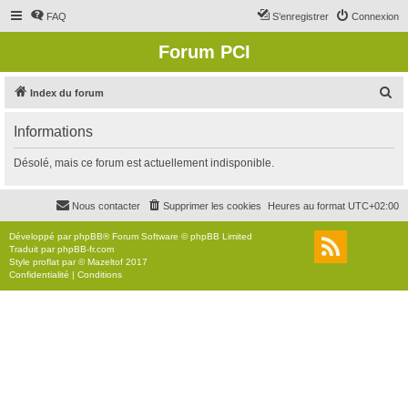
FAQ
S’enregistrer
Connexion
Forum PCI
R
Index du forum
e
Informations
c
h
Désolé, mais ce forum est actuellement indisponible.
e
r
Nous contacter
Supprimer les cookies
Heures au format
UTC+02:00
c
Développé par
phpBB
® Forum Software © phpBB Limited
h
Traduit par
phpBB-fr.com
Style
proflat
par ©
Mazeltof
2017
e
Confidentialité
|
Conditions
r