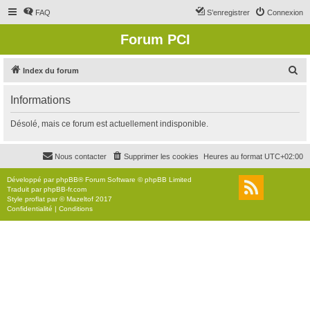
FAQ
S’enregistrer
Connexion
Forum PCI
R
Index du forum
e
Informations
c
h
Désolé, mais ce forum est actuellement indisponible.
e
r
Nous contacter
Supprimer les cookies
Heures au format
UTC+02:00
c
Développé par
phpBB
® Forum Software © phpBB Limited
h
Traduit par
phpBB-fr.com
Style
proflat
par ©
Mazeltof
2017
e
Confidentialité
|
Conditions
r