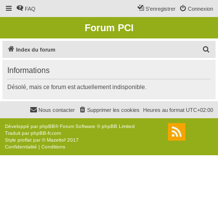
FAQ
S’enregistrer
Connexion
Forum PCI
R
Index du forum
e
Informations
c
h
Désolé, mais ce forum est actuellement indisponible.
e
r
Nous contacter
Supprimer les cookies
Heures au format
UTC+02:00
c
Développé par
phpBB
® Forum Software © phpBB Limited
h
Traduit par
phpBB-fr.com
Style
proflat
par ©
Mazeltof
2017
e
Confidentialité
|
Conditions
r