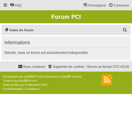
FAQ
S’enregistrer
Connexion
Forum PCI
R
Index du forum
e
Informations
c
h
Désolé, mais ce forum est actuellement indisponible.
e
r
Nous contacter
Supprimer les cookies
Heures au format
UTC+02:00
c
Développé par
phpBB
® Forum Software © phpBB Limited
h
Traduit par
phpBB-fr.com
Style
proflat
par ©
Mazeltof
2017
e
Confidentialité
|
Conditions
r