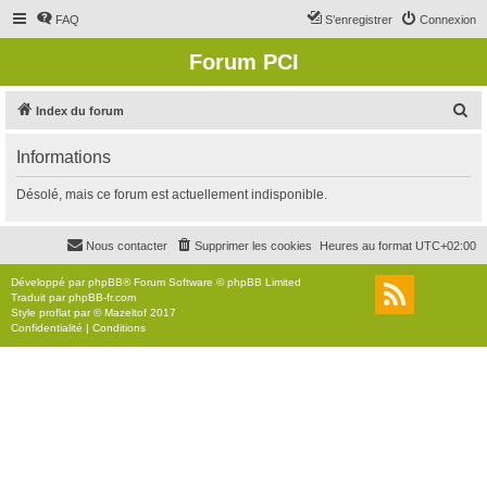
FAQ
S’enregistrer
Connexion
Forum PCI
R
Index du forum
e
Informations
c
h
Désolé, mais ce forum est actuellement indisponible.
e
r
Nous contacter
Supprimer les cookies
Heures au format
UTC+02:00
c
Développé par
phpBB
® Forum Software © phpBB Limited
h
Traduit par
phpBB-fr.com
Style
proflat
par ©
Mazeltof
2017
e
Confidentialité
|
Conditions
r