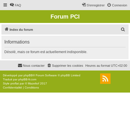
FAQ
S’enregistrer
Connexion
Forum PCI
R
Index du forum
e
Informations
c
h
Désolé, mais ce forum est actuellement indisponible.
e
r
Nous contacter
Supprimer les cookies
Heures au format
UTC+02:00
c
Développé par
phpBB
® Forum Software © phpBB Limited
h
Traduit par
phpBB-fr.com
Style
proflat
par ©
Mazeltof
2017
e
Confidentialité
|
Conditions
r