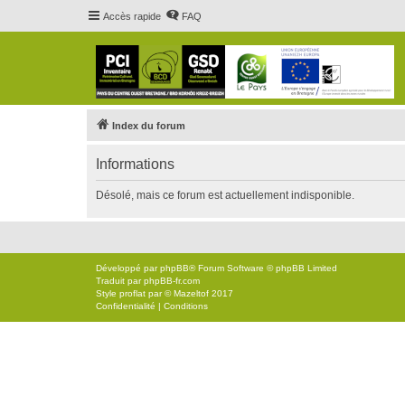
Accès rapide
FAQ
Index du forum
Informations
Désolé, mais ce forum est actuellement indisponible.
Développé par
phpBB
® Forum Software © phpBB Limited
Traduit par
phpBB-fr.com
Style
proflat
par ©
Mazeltof
2017
Confidentialité
|
Conditions