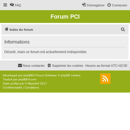
FAQ
S’enregistrer
Connexion
Forum PCI
R
Index du forum
e
Informations
c
h
Désolé, mais ce forum est actuellement indisponible.
e
r
Nous contacter
Supprimer les cookies
Heures au format
UTC+02:00
c
Développé par
phpBB
® Forum Software © phpBB Limited
h
Traduit par
phpBB-fr.com
Style
proflat
par ©
Mazeltof
2017
e
Confidentialité
|
Conditions
r