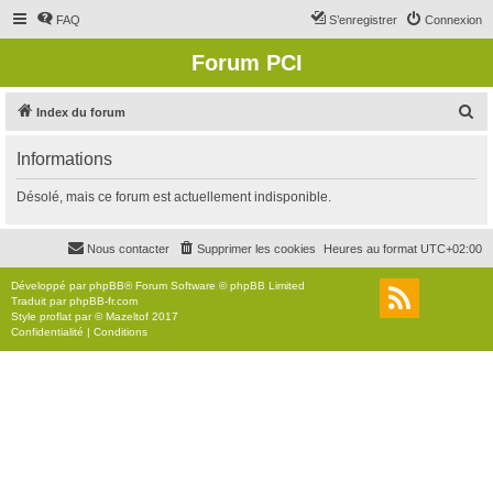
FAQ
S’enregistrer
Connexion
Forum PCI
R
Index du forum
e
Informations
c
h
Désolé, mais ce forum est actuellement indisponible.
e
r
Nous contacter
Supprimer les cookies
Heures au format
UTC+02:00
c
Développé par
phpBB
® Forum Software © phpBB Limited
h
Traduit par
phpBB-fr.com
Style
proflat
par ©
Mazeltof
2017
e
Confidentialité
|
Conditions
r