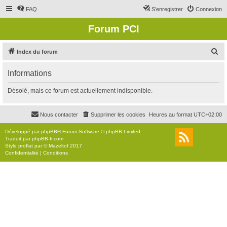
FAQ
S’enregistrer
Connexion
Forum PCI
R
Index du forum
e
Informations
c
h
Désolé, mais ce forum est actuellement indisponible.
e
r
Nous contacter
Supprimer les cookies
Heures au format
UTC+02:00
c
Développé par
phpBB
® Forum Software © phpBB Limited
h
Traduit par
phpBB-fr.com
Style
proflat
par ©
Mazeltof
2017
e
Confidentialité
|
Conditions
r