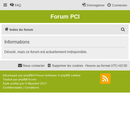
FAQ
S’enregistrer
Connexion
Forum PCI
R
Index du forum
e
Informations
c
h
Désolé, mais ce forum est actuellement indisponible.
e
r
Nous contacter
Supprimer les cookies
Heures au format
UTC+02:00
c
Développé par
phpBB
® Forum Software © phpBB Limited
h
Traduit par
phpBB-fr.com
Style
proflat
par ©
Mazeltof
2017
e
Confidentialité
|
Conditions
r