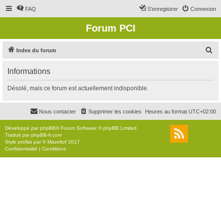
FAQ
S’enregistrer
Connexion
Forum PCI
R
Index du forum
e
Informations
c
h
Désolé, mais ce forum est actuellement indisponible.
e
r
Nous contacter
Supprimer les cookies
Heures au format
UTC+02:00
c
Développé par
phpBB
® Forum Software © phpBB Limited
h
Traduit par
phpBB-fr.com
Style
proflat
par ©
Mazeltof
2017
e
Confidentialité
|
Conditions
r