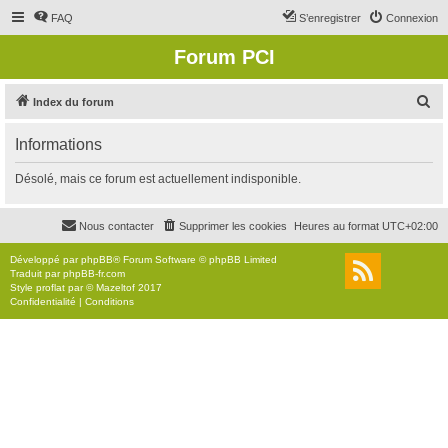
FAQ
S’enregistrer
Connexion
Forum PCI
R
Index du forum
e
Informations
c
h
Désolé, mais ce forum est actuellement indisponible.
e
r
Nous contacter
Supprimer les cookies
Heures au format
UTC+02:00
c
Développé par
phpBB
® Forum Software © phpBB Limited
h
Traduit par
phpBB-fr.com
Style
proflat
par ©
Mazeltof
2017
e
Confidentialité
|
Conditions
r