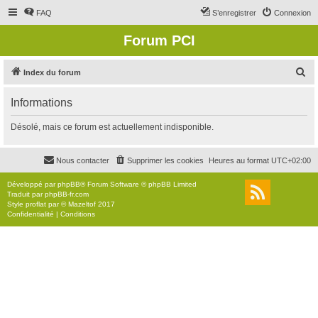
FAQ
S’enregistrer
Connexion
Forum PCI
R
Index du forum
e
Informations
c
h
Désolé, mais ce forum est actuellement indisponible.
e
r
Nous contacter
Supprimer les cookies
Heures au format
UTC+02:00
c
Développé par
phpBB
® Forum Software © phpBB Limited
h
Traduit par
phpBB-fr.com
Style
proflat
par ©
Mazeltof
2017
e
Confidentialité
|
Conditions
r