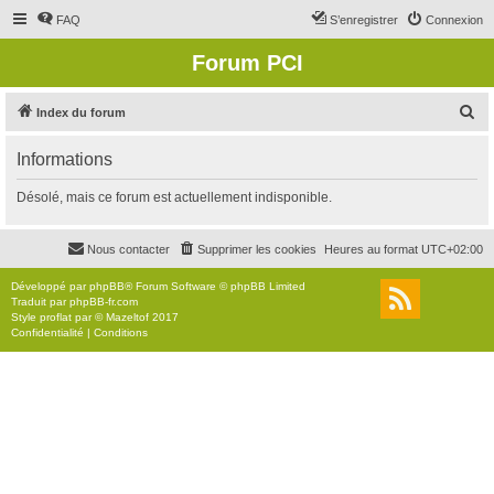
FAQ
S’enregistrer
Connexion
Forum PCI
R
Index du forum
e
Informations
c
h
Désolé, mais ce forum est actuellement indisponible.
e
r
Nous contacter
Supprimer les cookies
Heures au format
UTC+02:00
c
Développé par
phpBB
® Forum Software © phpBB Limited
h
Traduit par
phpBB-fr.com
Style
proflat
par ©
Mazeltof
2017
e
Confidentialité
|
Conditions
r