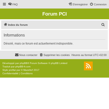
FAQ
S’enregistrer
Connexion
Forum PCI
R
Index du forum
e
Informations
c
h
Désolé, mais ce forum est actuellement indisponible.
e
r
Nous contacter
Supprimer les cookies
Heures au format
UTC+02:00
c
Développé par
phpBB
® Forum Software © phpBB Limited
h
Traduit par
phpBB-fr.com
Style
proflat
par ©
Mazeltof
2017
e
Confidentialité
|
Conditions
r