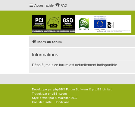
Accès rapide
FAQ
Index du forum
Informations
Désolé, mais ce forum est actuellement indisponible.
Développé par
phpBB
® Forum Software © phpBB Limited
Traduit par
phpBB-fr.com
Style
proflat
par ©
Mazeltof
2017
Confidentialité
|
Conditions