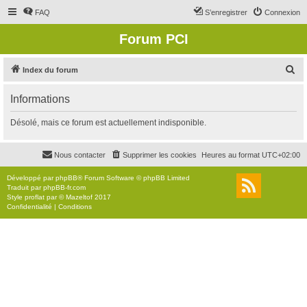
FAQ
S’enregistrer
Connexion
Forum PCI
R
Index du forum
e
Informations
c
h
Désolé, mais ce forum est actuellement indisponible.
e
r
Nous contacter
Supprimer les cookies
Heures au format
UTC+02:00
c
Développé par
phpBB
® Forum Software © phpBB Limited
h
Traduit par
phpBB-fr.com
Style
proflat
par ©
Mazeltof
2017
e
Confidentialité
|
Conditions
r