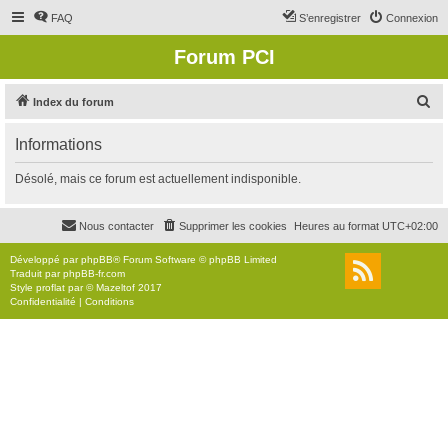
FAQ
S’enregistrer
Connexion
Forum PCI
R
Index du forum
e
Informations
c
h
Désolé, mais ce forum est actuellement indisponible.
e
r
Nous contacter
Supprimer les cookies
Heures au format
UTC+02:00
c
Développé par
phpBB
® Forum Software © phpBB Limited
h
Traduit par
phpBB-fr.com
Style
proflat
par ©
Mazeltof
2017
e
Confidentialité
|
Conditions
r