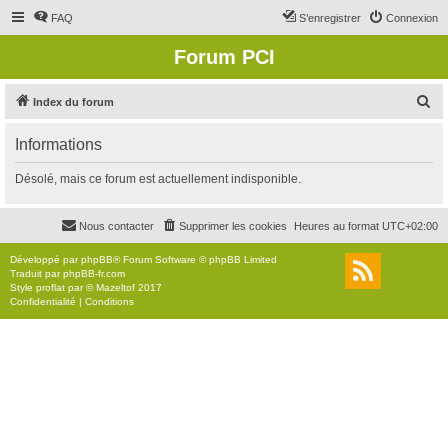
FAQ
S’enregistrer
Connexion
Forum PCI
R
Index du forum
e
Informations
c
h
Désolé, mais ce forum est actuellement indisponible.
e
r
Nous contacter
Supprimer les cookies
Heures au format
UTC+02:00
c
Développé par
phpBB
® Forum Software © phpBB Limited
h
Traduit par
phpBB-fr.com
Style
proflat
par ©
Mazeltof
2017
e
Confidentialité
|
Conditions
r